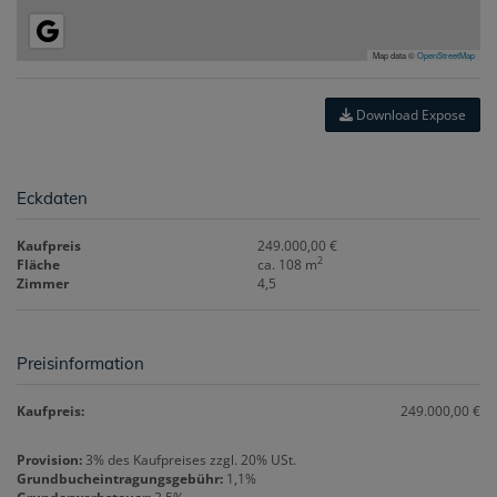
Map data ©
OpenStreetMap
Download Expose
Eckdaten
Kaufpreis
249.000,00 €
2
Fläche
ca. 108 m
Zimmer
4,5
Preisinformation
Kaufpreis:
249.000,00 €
Provision:
3% des Kaufpreises zzgl. 20% USt.
Grundbucheintragungsgebühr:
1,1%