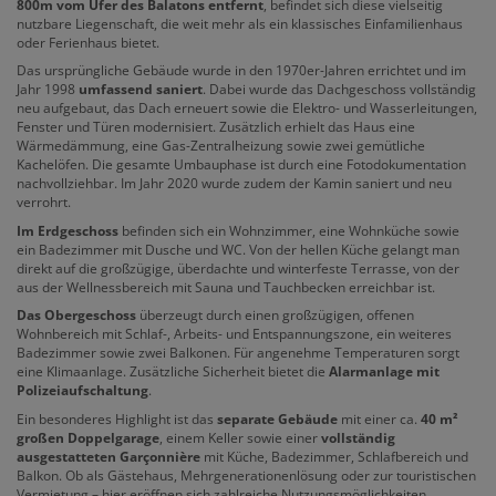
800m vom Ufer des Balatons entfernt
, befindet sich diese vielseitig
nutzbare Liegenschaft, die weit mehr als ein klassisches Einfamilienhaus
oder Ferienhaus bietet.
Das ursprüngliche Gebäude wurde in den 1970er-Jahren errichtet und im
Jahr 1998
umfassend saniert
. Dabei wurde das Dachgeschoss vollständig
neu aufgebaut, das Dach erneuert sowie die Elektro- und Wasserleitungen,
Fenster und Türen modernisiert. Zusätzlich erhielt das Haus eine
Wärmedämmung, eine Gas-Zentralheizung sowie zwei gemütliche
Kachelöfen. Die gesamte Umbauphase ist durch eine Fotodokumentation
nachvollziehbar. Im Jahr 2020 wurde zudem der Kamin saniert und neu
verrohrt.
Im Erdgeschoss
befinden sich ein Wohnzimmer, eine Wohnküche sowie
ein Badezimmer mit Dusche und WC. Von der hellen Küche gelangt man
direkt auf die großzügige, überdachte und winterfeste Terrasse, von der
aus der Wellnessbereich mit Sauna und Tauchbecken erreichbar ist.
Das Obergeschoss
überzeugt durch einen großzügigen, offenen
Wohnbereich mit Schlaf-, Arbeits- und Entspannungszone, ein weiteres
Badezimmer sowie zwei Balkonen. Für angenehme Temperaturen sorgt
eine Klimaanlage. Zusätzliche Sicherheit bietet die
Alarmanlage mit
Polizeiaufschaltung
.
Ein besonderes Highlight ist das
separate Gebäude
mit einer ca.
40 m²
großen Doppelgarage
, einem Keller sowie einer
vollständig
ausgestatteten Garçonnière
mit Küche, Badezimmer, Schlafbereich und
Balkon. Ob als Gästehaus, Mehrgenerationenlösung oder zur touristischen
Vermietung – hier eröffnen sich zahlreiche Nutzungsmöglichkeiten.