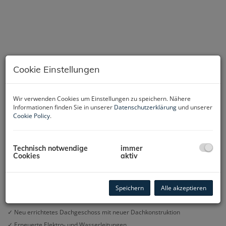
Cookie Einstellungen
Wir verwenden Cookies um Einstellungen zu speichern. Nähere
Informationen finden Sie in unserer
Datenschutzerklärung
und unserer
Cookie Policy
.
Beschreibung
Technisch notwendige
immer
HIGHLIGHTS:
Cookies
aktiv
HAUPTHAUS
✓ Ca. 108 m² Wohnfläche (63 m² Erdgeschoss + 45 m² ausgebautes
Dachgeschoss)
Speichern
Alle akzeptieren
✓ Umfassende Sanierung im Jahr 1998
✓ Neu errichtetes Dachgeschoss mit neuer Dachkonstruktion
✓ Erneuerte Elektro- und Wasserleitungen