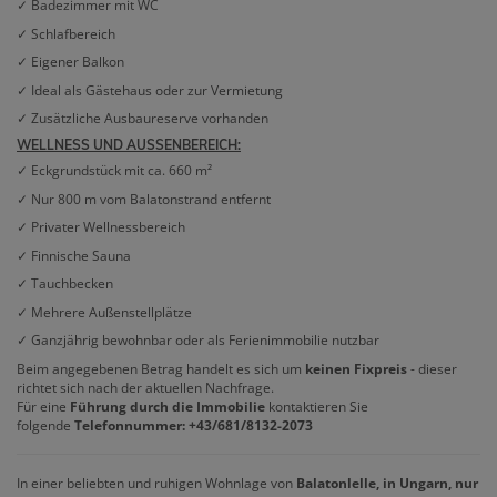
✓ Badezimmer mit WC
✓ Schlafbereich
✓ Eigener Balkon
✓ Ideal als Gästehaus oder zur Vermietung
✓ Zusätzliche Ausbaureserve vorhanden
WELLNESS UND AUSSENBEREICH:
✓ Eckgrundstück mit ca. 660 m²
✓ Nur 800 m vom Balatonstrand entfernt
✓ Privater Wellnessbereich
✓ Finnische Sauna
✓ Tauchbecken
✓ Mehrere Außenstellplätze
✓ Ganzjährig bewohnbar oder als Ferienimmobilie nutzbar
Beim angegebenen Betrag handelt es sich um
keinen Fixpreis
- dieser
richtet sich nach der aktuellen Nachfrage.
Für eine
Führung durch die Immobilie
kontaktieren Sie
folgende
Telefonnummer: +43/681/8132-2073
In einer beliebten und ruhigen Wohnlage von
Balatonlelle, in Ungarn, nur