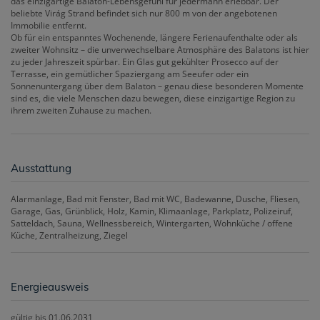
das einzigartige Balaton-Lebensgefühl für jedermann erlebbar. Der
beliebte Virág Strand befindet sich nur 800 m von der angebotenen
Immobilie entfernt.
Ob für ein entspanntes Wochenende, längere Ferienaufenthalte oder als
zweiter Wohnsitz – die unverwechselbare Atmosphäre des Balatons ist hier
zu jeder Jahreszeit spürbar. Ein Glas gut gekühlter Prosecco auf der
Terrasse, ein gemütlicher Spaziergang am Seeufer oder ein
Sonnenuntergang über dem Balaton – genau diese besonderen Momente
sind es, die viele Menschen dazu bewegen, diese einzigartige Region zu
ihrem zweiten Zuhause zu machen.
Ausstattung
Alarmanlage
Bad mit Fenster
Bad mit WC
Badewanne
Dusche
Fliesen
Garage
Gas
Grünblick
Holz
Kamin
Klimaanlage
Parkplatz
Polizeiruf
Satteldach
Sauna
Wellnessbereich
Wintergarten
Wohnküche / offene
Küche
Zentralheizung
Ziegel
Energieausweis
gültig bis
01.06.2031