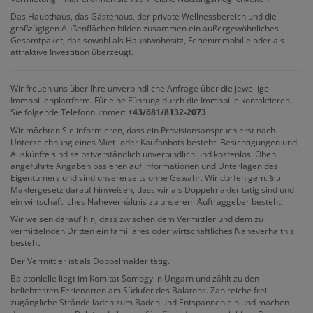
Das Haupthaus, das Gästehaus, der private Wellnessbereich und die
großzügigen Außenflächen bilden zusammen ein außergewöhnliches
Gesamtpaket, das sowohl als Hauptwohnsitz, Ferienimmobilie oder als
attraktive Investition überzeugt.
Wir freuen uns über Ihre unverbindliche Anfrage über die jeweilige
Immobilienplattform. Für eine Führung durch die Immobilie kontaktieren
Sie folgende Telefonnummer:
+43/681/8132-2073
Wir möchten Sie informieren, dass ein Provisionsanspruch erst nach
Unterzeichnung eines Miet- oder Kaufanbots besteht. Besichtigungen und
Auskünfte sind selbstverständlich unverbindlich und kostenlos. Oben
angeführte Angaben basieren auf Informationen und Unterlagen des
Eigentümers und sind unsererseits ohne Gewähr. Wir dürfen gem. § 5
Maklergesetz darauf hinweisen, dass wir als Doppelmakler tätig sind und
ein wirtschaftliches Naheverhältnis zu unserem Auftraggeber besteht.
Wir weisen darauf hin, dass zwischen dem Vermittler und dem zu
vermittelnden Dritten ein familiäres oder wirtschaftliches Naheverhältnis
besteht.
Der Vermittler ist als Doppelmakler tätig.
Balatonlelle liegt im Komitat Somogy in Ungarn und zählt zu den
beliebtesten Ferienorten am Südufer des Balatons. Zahlreiche frei
zugängliche Strände laden zum Baden und Entspannen ein und machen