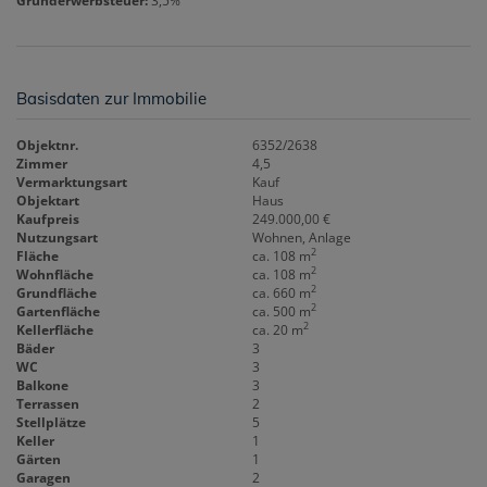
Grunderwerbsteuer:
3,5%
Basisdaten zur Immobilie
Objektnr.
6352/2638
Zimmer
4,5
Vermarktungsart
Kauf
Objektart
Haus
Kaufpreis
249.000,00 €
Nutzungsart
Wohnen
Anlage
2
Fläche
ca. 108 m
2
Wohnfläche
ca. 108 m
2
Grundfläche
ca. 660 m
2
Gartenfläche
ca. 500 m
2
Kellerfläche
ca. 20 m
Bäder
3
WC
3
Balkone
3
Terrassen
2
Stellplätze
5
Keller
1
Gärten
1
Garagen
2