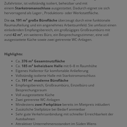
Zufahrtstor, ist vollständig isoliert, beheizbar und mit
einem
Starkstromanschluss
ausgestattet. Dadurch eignet sie sich
hervorragend als Lager-, Produktions- oder Werkstattfläche.
Die
ca. 191 m² große Bürofläche
überzeugt durch eine funktionale
Raumaufteilung und ein angenehmes Arbeitsumfeld. Sie umfasst einen
einladenden Empfangsbereich, ein großzügiges Großraumbüro mit
rund
42 m²
, ein weiteres Büro, ein Besprechungszimmer, eine voll
ausgestattete Küche sowie zwei getrennte WC-Anlagen.
Highlights:
Ca.
376 m² Gesamtnutzfläche
Ca.
185 m² beheizbare Halle
mit 6–8 m Raumhöhe
Eigenes Hallentor für komfortable Anlieferung
Vollständig isolierte Halle mit Starkstromanschluss
Ca.
191 m² moderne Bürofläche
Empfangsbereich, Großraumbüro, Einzelbüro und
Besprechungsraum
Voll ausgestattete Küche
Zwei getrennte WC-Anlagen
Mindestens
zwei Parkplätze
bereits im Mietpreis inkludiert
Zusätzliche Stellplätze bei Bedarf anmietbar
Sehr gute Verkehrsanbindung mit schneller Erreichbarkeit der
Autobahnen
Attraktiver Unternehmensstandort im Süden Wiens