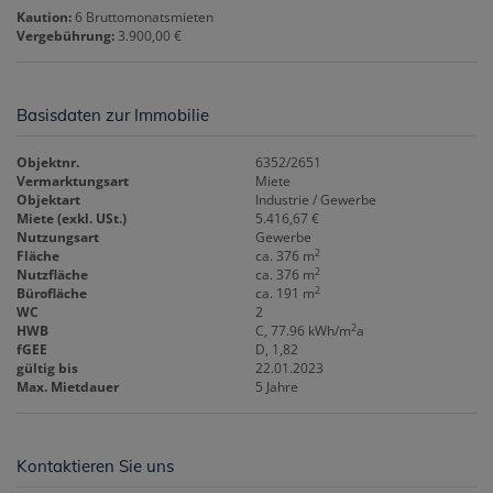
Kaution:
6 Bruttomonatsmieten
Vergebührung:
3.900,00 €
Basisdaten zur Immobilie
Objektnr.
6352/2651
Vermarktungsart
Miete
Objektart
Industrie / Gewerbe
Miete (exkl. USt.)
5.416,67 €
Nutzungsart
Gewerbe
2
Fläche
ca. 376 m
2
Nutzfläche
ca. 376 m
2
Bürofläche
ca. 191 m
WC
2
2
HWB
C, 77.96 kWh/m
a
fGEE
D, 1,82
gültig bis
22.01.2023
Max. Mietdauer
5 Jahre
Kontaktieren Sie uns