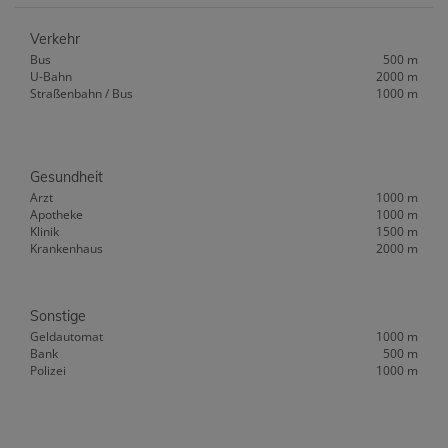
Verkehr
Bus
500 m
U-Bahn
2000 m
Straßenbahn / Bus
1000 m
Gesundheit
Arzt
1000 m
Apotheke
1000 m
Klinik
1500 m
Krankenhaus
2000 m
Sonstige
Geldautomat
1000 m
Bank
500 m
Polizei
1000 m