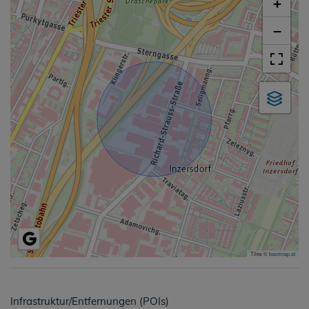
+
−
Tiles ©
basemap.at
Infrastruktur/Entfernungen (POIs)