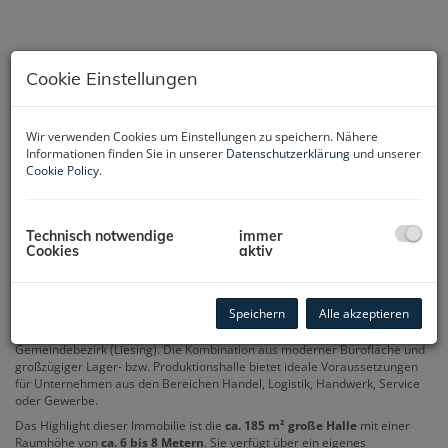
Cookie Einstellungen
Wir verwenden Cookies um Einstellungen zu speichern. Nähere
Informationen finden Sie in unserer
Datenschutzerklärung
und unserer
Cookie Policy
.
Technisch notwendige
immer
Cookies
aktiv
Beschreibung
Speichern
Alle akzeptieren
Zur Vermietung gelangt eine hochwertige und vielseitig nutzbare
Gewerbeeinheit mit einer Gesamtnutzfläche von
ca. 376 m²
im 23. Wiener
Gemeindebezirk (Liesing). Die Kombination aus moderner Bürofläche und
großzügiger Lager- bzw. Produktionshalle bietet ideale Voraussetzungen
für Unternehmen aus den Bereichen Handel, Logistik, Handwerk, Service
oder Gewerbe.
Das Highlight dieser Immobilie ist die
ca. 185 m² große Halle
mit einer
Raumhöhe von
ca. 6 bis 8 Metern
. Sie verfügt über ein eigenes