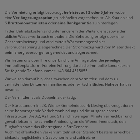
Die Vermietung erfolgt bevorzugt
befristet auf 3 oder 5 Jahre
, wobei
eine
Verlängerungsoption
grundsätzlich vorgesehen ist. Als Kaution sind
6
Bruttomonatsmieten oder eine Bankgarantie
zu hinterlegen.
In den Betriebskosten sind unter anderem der Winterdienst sowie der
übliche Wasserverbrauch enthalten. Die Beheizung erfolgt über eine
Gaszentralheizung und wird mittels Wärmemengenzähler
verbrauchsabhängig abgerechnet. Der Strombezug wird vom Mieter direkt
beim Energieversorger angemeldet und abgerechnet.
Wir freuen uns über Ihre unverbindliche Anfrage über die jeweilige
Immobilienplattform. Für eine Führung durch die Immobilie kontaktieren
Sie folgende Telefonnummer: +43 664 4515855.
Wir weisen darauf hin, dass zwischen dem Vermittler und dem zu
vermittelnden Dritten ein familiäres oder wirtschaftliches Naheverhältnis
besteht.
Der Vermittler ist als Doppelmakler tätig.
Der Bürostandort im 23. Wiener Gemeindebezirk Liesing überzeugt durch
seine hervorragende Verkehrsanbindung und die ausgezeichnete
Infrastruktur. Die A2, A21 und S1 sind in wenigen Minuten erreichbar und
gewährleisten eine schnelle Anbindung an die Wiener Innenstadt, den
Flughafen sowie das überregionale Straßennetz.
Auch mit öffentlichen Verkehrsmitteln ist der Standort bestens erreichbar.
Einkaufsmöglichkeiten, Gastronomie und zahlreiche