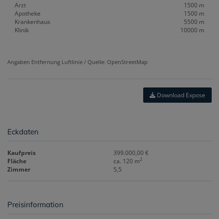
Arzt
1500 m
Apotheke
1500 m
Krankenhaus
5500 m
Klinik
10000 m
Angaben Entfernung Luftlinie / Quelle: OpenStreetMap
Download Expose
Eckdaten
Kaufpreis
399.000,00 €
2
Fläche
ca. 120 m
Zimmer
5,5
Preisinformation