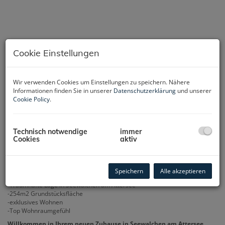
Cookie Einstellungen
Wir verwenden Cookies um Einstellungen zu speichern. Nähere
Informationen finden Sie in unserer
Datenschutzerklärung
und unserer
Cookie Policy
.
Technisch notwendige
immer
Cookies
aktiv
Beschreibung
Speichern
Alle akzeptieren
Highlights
:
-Traumhafte Lage in Seewalchen am Attersee
-254m2 Grundstücksfläche
-exklusives Wohnen
-Top Wohnraumgefühl
Willkommen in Ihrem neuen Zuhause in Seewalchen am Attersee,