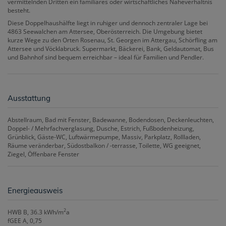
vermittelnden Dritten ein familiäres oder wirtschaftliches Naheverhältnis
besteht.
Diese Doppelhaushälfte liegt in ruhiger und dennoch zentraler Lage bei
4863 Seewalchen am Attersee, Oberösterreich. Die Umgebung bietet
kurze Wege zu den Orten Rosenau, St. Georgen im Attergau, Schörfling am
Attersee und Vöcklabruck. Supermarkt, Bäckerei, Bank, Geldautomat, Bus
und Bahnhof sind bequem erreichbar – ideal für Familien und Pendler.
Ausstattung
Abstellraum
Bad mit Fenster
Badewanne
Bodendosen
Deckenleuchten
Doppel- / Mehrfachverglasung
Dusche
Estrich
Fußbodenheizung
Grünblick
Gäste-WC
Luftwärmepumpe
Massiv
Parkplatz
Rollladen
Räume veränderbar
Südostbalkon / -terrasse
Toilette
WG geeignet
Ziegel
Öffenbare Fenster
Energieausweis
2
HWB
B, 36.3 kWh/m
a
fGEE
A, 0,75