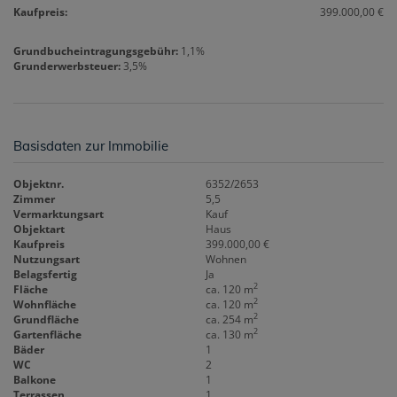
Kaufpreis:
399.000,00 €
Grundbucheintragungsgebühr:
1,1%
Grunderwerbsteuer:
3,5%
Basisdaten zur Immobilie
Objektnr.
6352/2653
Zimmer
5,5
Vermarktungsart
Kauf
Objektart
Haus
Kaufpreis
399.000,00 €
Nutzungsart
Wohnen
Belagsfertig
Ja
2
Fläche
ca. 120 m
2
Wohnfläche
ca. 120 m
2
Grundfläche
ca. 254 m
2
Gartenfläche
ca. 130 m
Bäder
1
WC
2
Balkone
1
Terrassen
1