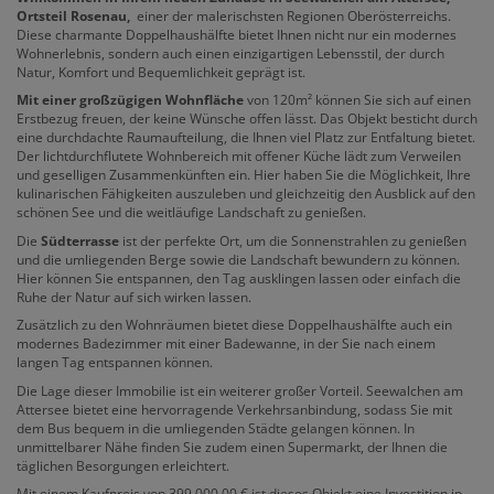
Ortsteil Rosenau,
einer der malerischsten Regionen Oberösterreichs.
Diese charmante Doppelhaushälfte bietet Ihnen nicht nur ein modernes
Wohnerlebnis, sondern auch einen einzigartigen Lebensstil, der durch
Natur, Komfort und Bequemlichkeit geprägt ist.
Mit einer großzügigen Wohnfläche
von 120m² können Sie sich auf einen
Erstbezug freuen, der keine Wünsche offen lässt. Das Objekt besticht durch
eine durchdachte Raumaufteilung, die Ihnen viel Platz zur Entfaltung bietet.
Der lichtdurchflutete Wohnbereich mit offener Küche lädt zum Verweilen
und geselligen Zusammenkünften ein. Hier haben Sie die Möglichkeit, Ihre
kulinarischen Fähigkeiten auszuleben und gleichzeitig den Ausblick auf den
schönen See und die weitläufige Landschaft zu genießen.
Die
Südterrasse
ist der perfekte Ort, um die Sonnenstrahlen zu genießen
und die umliegenden Berge sowie die Landschaft bewundern zu können.
Hier können Sie entspannen, den Tag ausklingen lassen oder einfach die
Ruhe der Natur auf sich wirken lassen.
Zusätzlich zu den Wohnräumen bietet diese Doppelhaushälfte auch ein
modernes Badezimmer mit einer Badewanne, in der Sie nach einem
langen Tag entspannen können.
Die Lage dieser Immobilie ist ein weiterer großer Vorteil. Seewalchen am
Attersee bietet eine hervorragende Verkehrsanbindung, sodass Sie mit
dem Bus bequem in die umliegenden Städte gelangen können. In
unmittelbarer Nähe finden Sie zudem einen Supermarkt, der Ihnen die
täglichen Besorgungen erleichtert.
Mit einem Kaufpreis von 399.000,00 € ist dieses Objekt eine Investition in